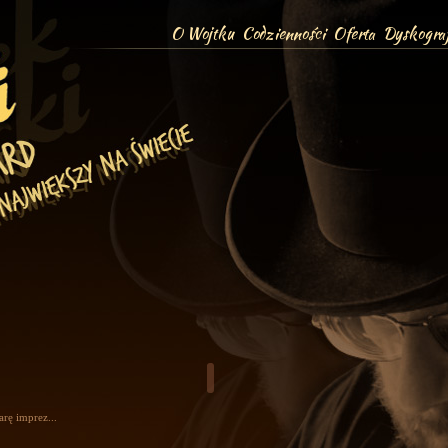
O Wojtku
Codzienności
Oferta
Dyskograf
rę imprez...