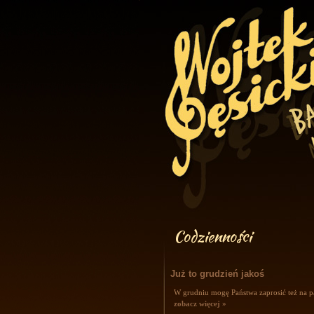
Codzienności
Już to grudzień jakoś
W grudniu mogę Państwa zaprosić też na pa
zobacz więcej »