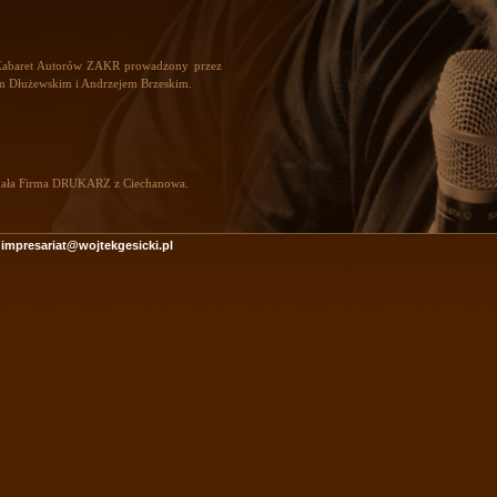
, Kabaret Autorów ZAKR prowadzony przez
m Dłużewskim i Andrzejem Brzeskim.
wydała Firma DRUKARZ z Ciechanowa.
impresariat@wojtekgesicki.pl
w koncertach...
w
rka Majewskiego 31 sierpnia w Warszawie
I