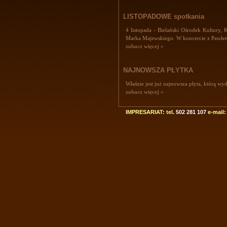
LISTOPADOWE spotkania
4 listopada - Bielański Ośrodek Kultury
Marka Majewskiego. W koncercie z Pawłe
zobacz więcej »
NAJNOWSZA PŁYTKA
Właśnie jest już najnowsza płyta, którą 
zobacz więcej »
IMPRESARIAT: tel.
502 281 107
e-mail:
W październiku zagramy...
Zapraszam Was na swoje koncerty, udziały 
zobacz więcej »
Porozumienie Sierpniowe Poetó
Program w reżyserii i z prowadzeniem Ma
w Centrum Łowicka o 19:00
zobacz więcej »
Nowy filmik w zakładce PIOSENK