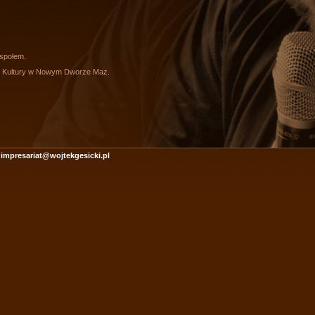
społem.
k Kultury w Nowym Dworze Maz.
impresariat@wojtekgesicki.pl