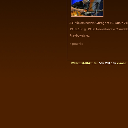
A Gościem będzie
Grzegorz Bukała
z Ze
13.02.15r. g. 19:00 Nowodworski Ośrode
Przybywajcie...
« powrót
IMPRESARIAT: tel.
502 281 107
e-mail: